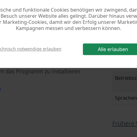
enlos laden
Weite
ische und funktionale Cookies benötigen wir zwingend, dam
Besuch unserer Website alles gelingt. Darüber hinaus ve
r Marketing-Cookies, damit wir den Erfolg unserer Marketi
Progra
Kampagnen messen und verbessern können.
Version
echnisch notwendige erlauben
Alle erlauben
load]
Datei
rn Sie die Datei 'hbuch7.exe'
Grösse
um das Programm zu installieren
Betriebs
n
Sprachen
Frühere 