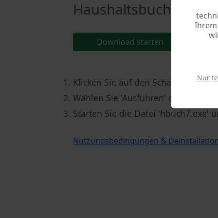
Haushaltsbuch 7 kost
techn
Ihrem 
wi
Download starten
Nur t
Klicken Sie auf den Schalter [Down
Wählen Sie 'Ausführen' oder speiche
Starten Sie die Datei 'hbuch7.exe' 
Nutzungsbedingungen & Deinstallatio