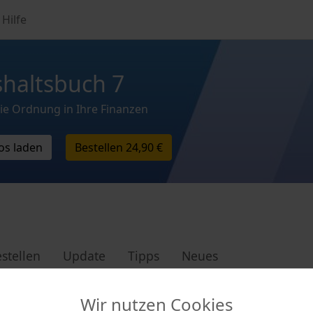
Hilfe
haltsbuch 7
ie Ordnung in Ihre Finanzen
os laden
Bestellen
24,90 €
stellen
Update
Tipps
Neues
Wir nutzen Cookies