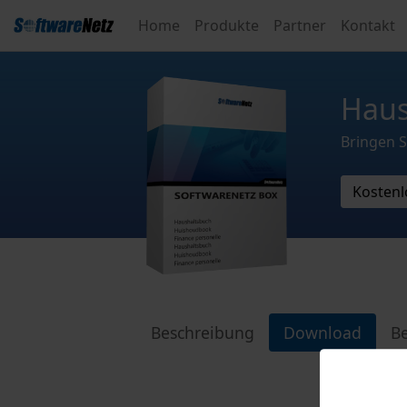
Home
Produkte
Partner
Kontakt
Haus
Bringen S
Kostenl
Beschreibung
Download
Be