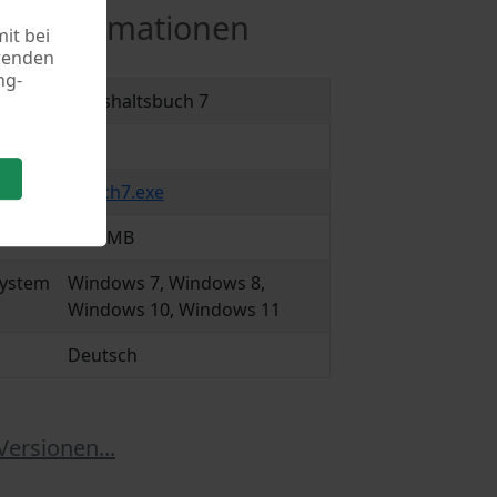
re Informationen
it bei
rwenden
ng-
mm
Haushaltsbuch 7
7.26
hbuch7.exe
21.3 MB
system
Windows 7, Windows 8,
Windows 10, Windows 11
Deutsch
Versionen...