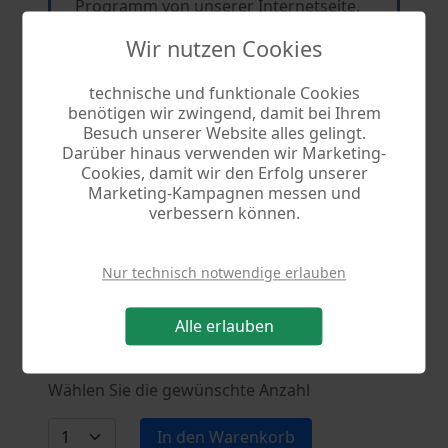
Programm von unserer Internetseite.
Den Lizenzschlüssel erhalten Sie per E-
Wir nutzen Cookies
Mail.
technische und funktionale Cookies
benötigen wir zwingend, damit bei Ihrem
Besuch unserer Website alles gelingt.
Darüber hinaus verwenden wir Marketing-
DVD Box
34,90 €
24,90 €
Cookies, damit wir den Erfolg unserer
Marketing-Kampagnen messen und
Sie erhalten Programm und
verbessern können.
Lizenzschlüssel auf CD. Kostenloser
Versand.
Nur technisch notwendige erlauben
Alle erlauben
Wählen Sie die gewünschte Anzahl