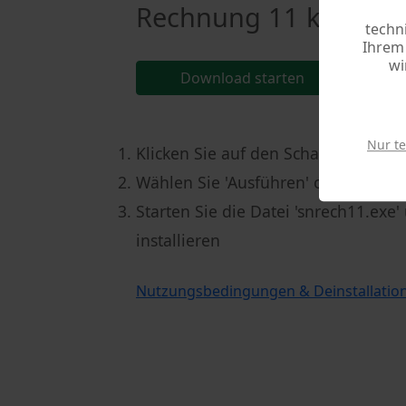
Rechnung 11 kostenlo
techn
Ihrem 
wi
Download starten
Nur t
Klicken Sie auf den Schalter [Down
Wählen Sie 'Ausführen' oder speiche
Starten Sie die Datei 'snrech11.ex
installieren
Nutzungsbedingungen & Deinstallatio