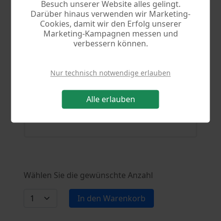
Besuch unserer Website alles gelingt.
Mail.
Darüber hinaus verwenden wir Marketing-
Cookies, damit wir den Erfolg unserer
Marketing-Kampagnen messen und
verbessern können.
DVD Box
99,90 €
69,90 €
Nur technisch notwendige erlauben
Sie erhalten Programm und
Lizenzschlüssel auf CD. Kostenloser
Alle erlauben
Versand.
Wählen Sie die gewünschte Anzahl